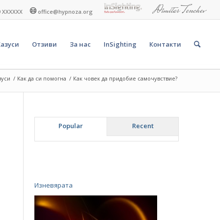
9 XXXXXX
office@hypnoza.org
Казуси
Отзиви
За нас
InSighting
Контакти
зуси
/
Как да си помогна
/
Как човек да придобие самочувствие?
Popular
Recent
Изневярата