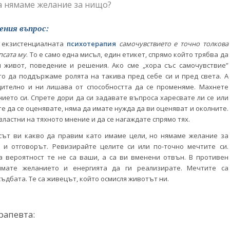
а нямаме желание за нищо?
ения въпрос:
а екзистенциалната
психотерапия
самочувствието е точно толкова
псата му
. То е само една мисъл, един етикет, спрямо който трябва да
 живот, поведение и решения. Ако сме „хора със самочувствие”
о да поддържаме ролята на такива пред себе си и пред света. А
щително и ни лишава от способността да се променяме. Махнете
ието си. Спрете дори да си задавате въпроса харесвате ли се или
те да се оценявате, няма да имате нужда да ви оценяват и околните.
ластни на тяхното мнение и да се нагаждате спрямо тях.
сът ви какво да правим като имаме цели, но нямаме желание за
 и отговорът. Ревизирайте целите си или по-точно мечтите си.
а вероятност те не са ваши, а са ви вменени отвън. В противен
имате желанието и енергията да ги реализирате. Мечтите са
ъдбата. Те са живецът, който осмисля животът ни.
рапевта: