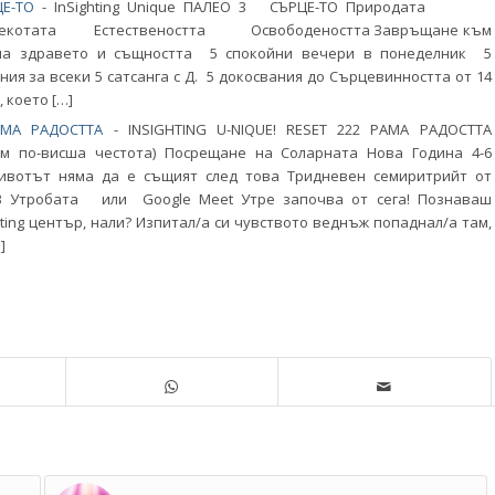
Е-ТО
-
InSighting Unique ПАЛЕО 3 СЪРЦЕ-ТО Природата
 Лекотата Естествеността Освободеността Завръщане към
на здравето и същността 5 спокойни вечери в понеделник 5
ия за всеки 5 сатсанга с Д. 5 докосвания до Сърцевинността от 14
, което […]
АМА РАДОСТТА
-
INSIGHTING U-NIQUE! RESET 222 РАМА РАДОСТТА
ъм по-висша честота) Посрещане на Соларната Нова Година 4-6
Животът няма да е същият след това Тридневен семиритрийт от
В Утробата или Google Meet Утре започва от сега! Познаваш
hting център, нали? Изпитал/а си чувството веднъж попаднал/а там,
]