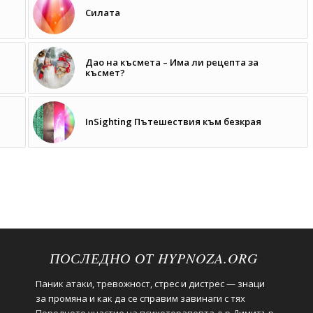
Силата
Дао на късмета – Има ли рецепта за
късмет?
InSighting Пътешествия към безкрая
ПОСЛЕДНО ОТ HYPNOZA.ORG
Паник атаки, тревожност, стрес и дистрес — знаци
за промяна и как да се справим завинаги с тях