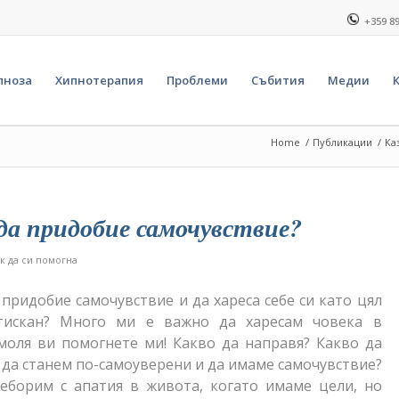
+359 8
пноза
Хипнотерапия
Проблеми
Събития
Медии
Home
/
Публикации
/
Ка
 да придобие самочувствие?
к да си помогна
 придобие самочувствие и да хареса себе си като цял
тискан? Много ми е важно да харесам човека в
моля ви помогнете ми! Какво да направя? Какво да
 да станем по-самоуверени и да имаме самочувствие?
реборим с апатия в живота, когато имаме цели, но