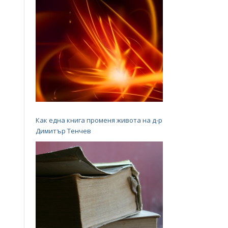
Как една книга променя живота на д-р
Димитър Тенчев