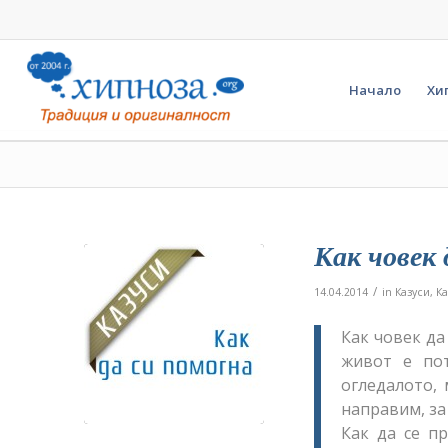
Начало
Хи
Как човек
/
14.04.2014
in
Казуси
,
Ка
Как човек да
живот е по
огледалото, 
направим, за
Как да се п