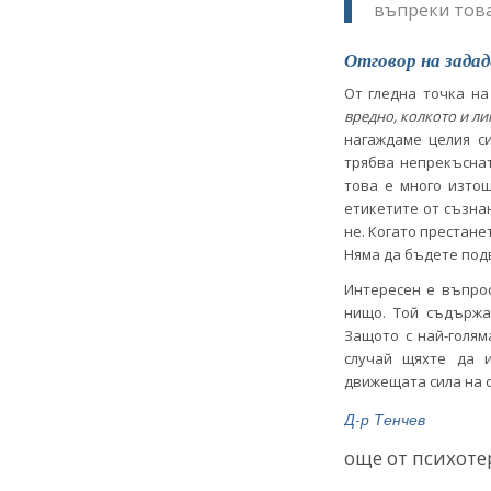
въпреки тов
Отговор на задад
От гледна точка н
вредно, колкото и ли
нагаждаме целия си
трябва непрекъснат
това е много изто
етикетите от съзнан
не. Когато престане
Няма да бъдете подв
Интересен е въпро
нищо. Той съдържа
Защото с най-голям
случай щяхте да 
движещата сила на с
Д-р Тенчев
още от психоте