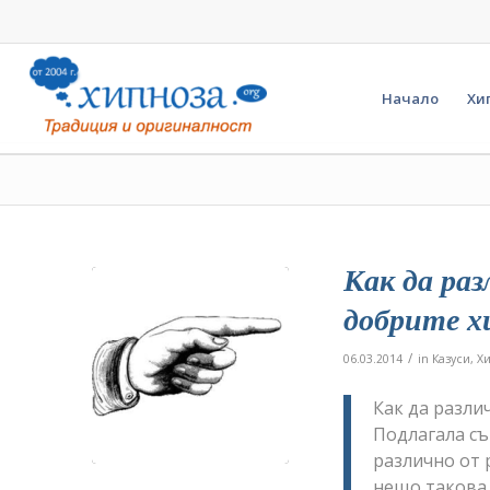
Начало
Хи
Как да ра
добрите 
/
06.03.2014
in
Казуси
,
Х
Как да разли
Подлагала съ
различно от 
нещо такова.