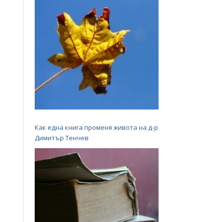
Как една книга променя живота на д-р
Димитър Тенчев