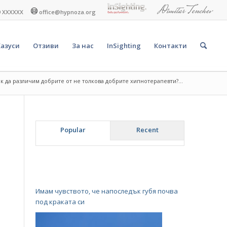
9 XXXXXX
office@hypnoza.org
Казуси
Отзиви
За нас
InSighting
Контакти
ак да различим добрите от не толкова добрите хипнотерапевти?...
Popular
Recent
Имам чувството, че напоследък губя почва
под краката си