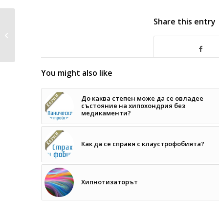
Имате ли опит в
Share this entry
лекуването на
булимия и
анорексия...
You might also like
До каква степен може да се овладее
състояние на хипохондрия без
медикаменти?
Как да се справя с клаустрофобията?
Хипнотизаторът