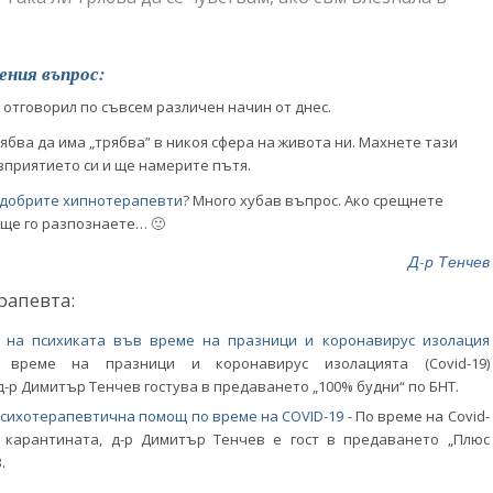
ения въпрос:
 отговорил по съвсем различен начин от днес.
рябва да има „трябва” в никоя сфера на живота ни. Махнете тази
зприятието си и ще намерите пътя.
добрите хипнотерапевти
? Много хубав въпрос. Ако срещнете
 ще го разпознаете… 🙂
Д-р Тенчев
рапевта:
а на психиката във време на празници и коронавирус изолация
 време на празници и коронавирус изолацията (Covid-19)
-р Димитър Тенчев гостува в предаването „100% будни“ по БНТ.
психотерапевтична помощ по време на COVID-19
-
По време на Covid-
) карантината, д-р Димитър Тенчев е гост в предаването „Плюс
.