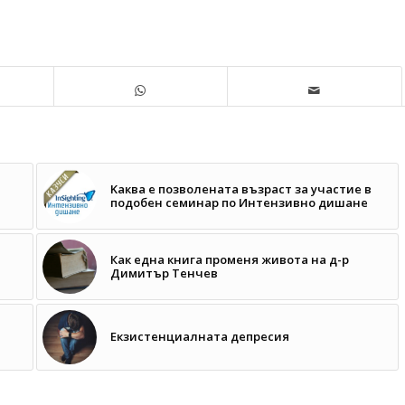
Kаква е позволената възраст за участие в
подобен семинар по Интензивно дишане
Как една книга променя живота на д-р
Димитър Тенчев
Екзистенциалната депресия