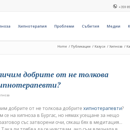
+359 8
пноза
Хипнотерапия
Проблеми
Събития
Медии
Home
/
Публикации
/
Казуси
/
Хипноза
/
К
зличим добрите от не толкова
хипнотерапевти?
ипноза
чим добрите от не толкова добрите
хипнотерапевти
?
м се на хипноза в Бургас, но нямах усещане за нещо
разговор със затворени очи, сякаш бях в медитация…
 Така ли трябва да се чувствам, ако съм влезнала в