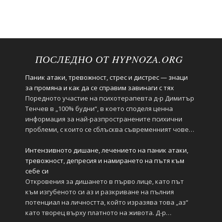
ПОСЛЕДНО ОТ HYPNOZA.ORG
Паник атаки, тревожност, стрес и дистрес — знаци
за промяна и как да се справим завинаги с тях
Поредното участие на психотерапевта д-р Димитър
Тенчев в „100% будни“, в което споделя ценна
информация за най-разпространените психични
проблеми, с които се сблъсква съвременният човек.
https://youtu.be/2hDHb0RKxnc
Интензивното дишане, лечението на паник атаки,
тревожност, депресия и намирането на пътя към
себе си
Откровения за дишането в първо лице, като път
към изгубеното си аз и разкриване на пълния
потенциал на личността, който изразява това „аз“
като творец върху платното на живота. Д-р