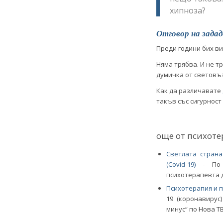
хипноза?
Отговор на задад
Преди години бих ви
Няма трябва. И не т
думичка от световъ
Как да различавате
такъв със сигурност
още от психоте
Светлата стран
(Covid-19)
-
По
психотерапевта д
Психотерапия и 
19 (коронавирус
минус“ по Нова ТВ