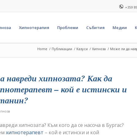
+359 8
пноза
Хипнотерапия
Проблеми
Събития
Медии
Home
/
Публикации
/
Казуси
/
Хипноза
/
Може ли да навр
а навреди хипнозата? Как да
ипнотерапевт – кой е истински и
атанин?
ипноза
авреди хипнозата? Към кого да се насоча в Бургас?
рем
хипнотерапевт
– кой е истински и кой