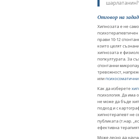
шарлатанин?
Отговор на задад
Хипнозата е не само
психотерапевтичен м
прави 10-12 спонтан
които целят съзнани
хипнозата е физиоло
попкултурата. За с
спонтанни микропау
тревожност, напреже
или
психосоматични
Как да изберете
хип
психология. Да има 
не може да бъде хип
подход и с картогра
хипнотерапевт не се
публиката (т.нар. „
ефективна терапията
Може лесно да научи