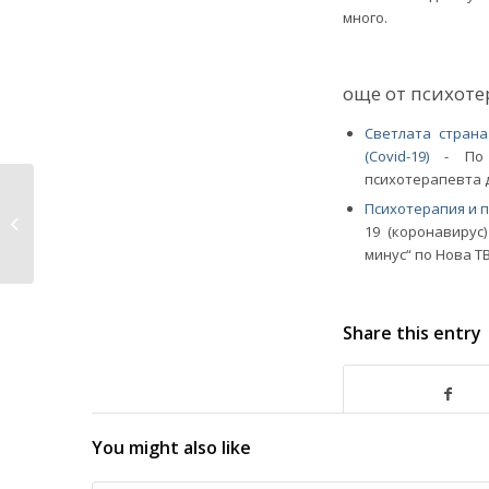
много.
още от психоте
Светлата стран
(Covid-19)
-
По
психотерапевта д
Възможно ли е чрез
Психотерапия и 
хипноза да разбера
19 (коронавирус
какъв...
минус“ по Нова ТВ
Share this entry
You might also like