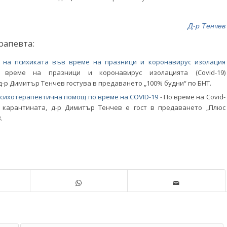
Д-р Тенчев
рапевта:
а на психиката във време на празници и коронавирус изолация
 време на празници и коронавирус изолацията (Covid-19)
-р Димитър Тенчев гостува в предаването „100% будни“ по БНТ.
психотерапевтична помощ по време на COVID-19
-
По време на Covid-
) карантината, д-р Димитър Тенчев е гост в предаването „Плюс
.