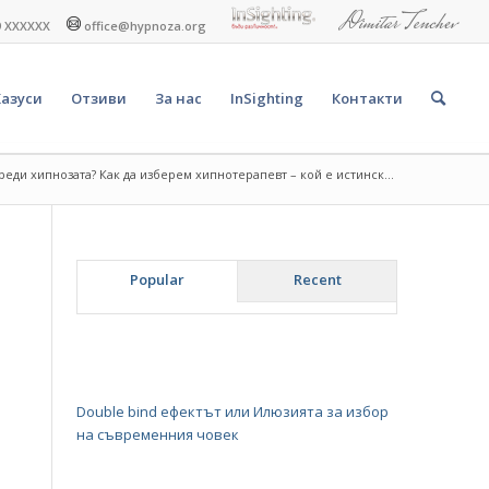
9 XXXXXX
office@hypnoza.org
Казуси
Отзиви
За нас
InSighting
Контакти
еди хипнозата? Как да изберем хипнотерапевт – кой е истинск...
Popular
Recent
Double bind ефектът или Илюзията за избор
на съвременния човек