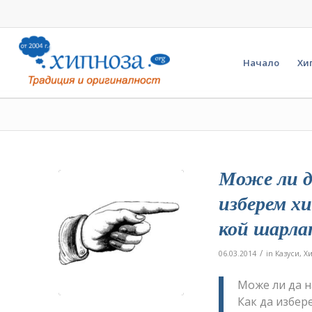
Начало
Хи
Може ли д
изберем х
кой шарл
/
06.03.2014
in
Казуси
,
Х
Може ли да н
Как да избе