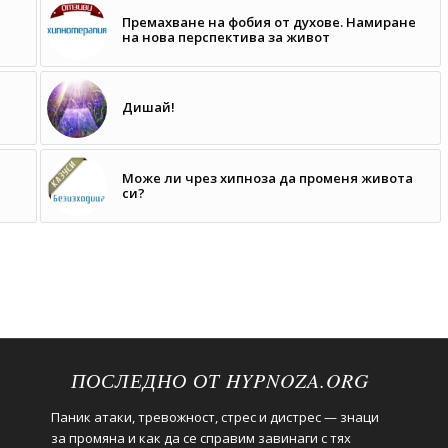
Премахване на фобия от духове. Намиране
на нова перспектива за живот
Дишай!
Може ли чрез хипноза да променя живота
си?
ПОСЛЕДНО ОТ HYPNOZA.ORG
Паник атаки, тревожност, стрес и дистрес — знаци
за промяна и как да се справим завинаги с тях