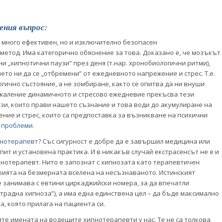
ения въпрос:
 много ефективен, но и изключително безопасен
етод. Има категорично обяснение за това. Доказано е, че мозъкът
ни „хипнотични паузи” през деня (т.нар. хронобиологични ритми),
ето ни да се „отбремени” от ежедневното напрежение и стрес. Т.е.
гично състояние, а не зомбиране, както се опитва да ни внуши
ъжаление динамичното и стресово ежедневие прекъсва тези
зи, които прави нашето съзнание и това води до aкумулиране на
ние и стрес, които са предпоставка за възникване на психични
 проблеми
.
нотерапевт
? Със сигурност е добре да е завършил медицина или
опит и установена практика. И в никакъв случай екстрасенсът не е и
нотерапевт. Нито е запознат с хипнозата като терапевтичен
фията на безмерната вселена на несъзнаваното. Истинският
 занимава с евтини циркаджийски номера, за да впечатли
естрадна хипноза”), а има една единствена цел – да бъде максимално
, която прилага на пациента си.
те имената на водещите хипнотерапевти у нас. Те не са толкова