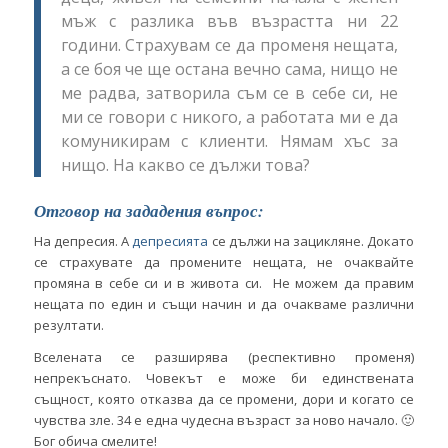
мъж с разлика във възрастта ни 22
години. Страхувам се да променя нещата,
а се боя че ще остана вечно сама, нищо не
ме радва, затворила съм се в себе си, не
ми се говори с никого, а работата ми е да
комуникирам с клиенти. Нямам хъс за
нищо. На какво се дължи това?
Отговор на зададения въпрос:
На депресия. А
депресията
се дължи на зацикляне. Докато
се страхувате да промените нещата, не очаквайте
промяна в себе си и в живота си. Не можем да правим
нещата по един и същи начин и да очакваме различни
резултати.
Вселената се разширява (респективно променя)
непрекъснато. Човекът е може би единствената
същност, която отказва да се промени, дори и когато се
чувства зле. 34 е една чудесна възраст за ново начало. 🙂
Бог обича смелите!