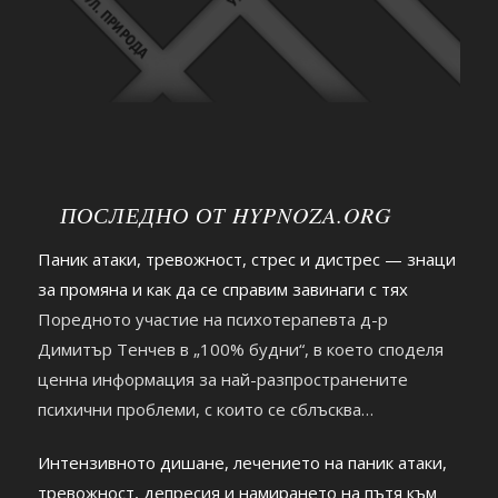
ПОСЛЕДНО ОТ HYPNOZA.ORG
Паник атаки, тревожност, стрес и дистрес — знаци
за промяна и как да се справим завинаги с тях
Поредното участие на психотерапевта д-р
Димитър Тенчев в „100% будни“, в което споделя
ценна информация за най-разпространените
психични проблеми, с които се сблъсква
съвременният човек. https://youtu.be/2hDHb0RKxnc
Интензивното дишане, лечението на паник атаки,
тревожност, депресия и намирането на пътя към