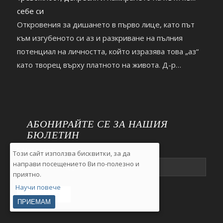
себе си
Откровения за дишането в първо лице, като път
към изгубеното си аз и разкриване на пълния
потенциал на личността, който изразява това „аз“
като творец върху платното на живота. Д-р
Димитър Тенчев гостува на Деляна Маринова
(Джуджи) в Healthy Lifestyle.
https://youtu.be/9m0Bdocz6A0
АБОНИРАЙТЕ СЕ ЗА НАШИЯ
БЮЛЕТИН
E-Mail адрес:
Този сайт използва бисквитки, за да
направи посещението Ви по-полезно и
приятно.
Научи повече
ПРИЕМАМ