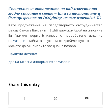
Специално за читателите на най-известното
модно списание в света – Ел и за настоящите и
бъдещи фенове на InSighting имаме изненада! 🙂
Като продължение на плодотворното сътрудничество
между Санома Блясък и InSighting юлския брой на списание
Ел (малкия формат!) излезе с преработено издание
на
Wishpin
– Тайната на успеха от Джеймс Соул…;))
Можете да ги намерите заедно на пазара.
Приятно четене!
Допълнителна информация за Wishpin
Share this entry