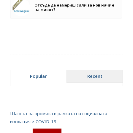
Откъде да намериш сили за нов начин
на живот?
Popular
Recent
Шансът за промяна в рамката на социалната
изолация и COVID-19