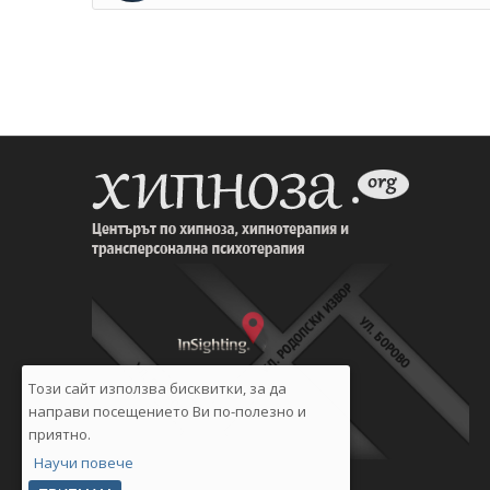
Този сайт използва бисквитки, за да
направи посещението Ви по-полезно и
приятно.
Научи повече