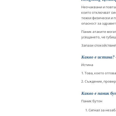
Неочаквани и повтар
които отключват син
тежки физически и п
опасност за здравет
Паник атаките мога
усещането, че губиш
Запази спокойствие!
Какво е истина?
Истина
1. Това, което отгов
2. Съждение, провер
Какво е паник бу
Паник бутон
Сигнал за неза