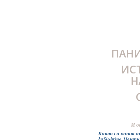
ПАНИ
ИС
Н
И о
Какво са паник 
InSighting Центъ