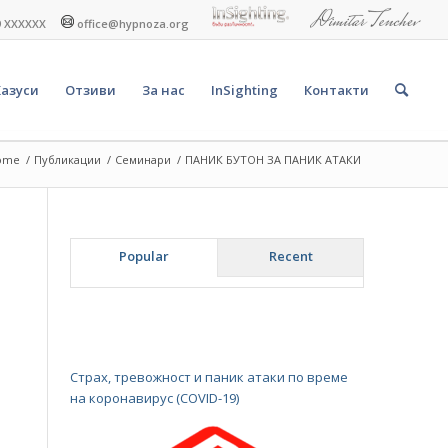
9 XXXXXX
office@hypnoza.org
Казуси
Отзиви
За нас
InSighting
Контакти
ome
/
Публикации
/
Семинари
/
ПАНИК БУТОН ЗА ПАНИК АТАКИ
Popular
Recent
Страх, тревожност и паник атаки по време
на коронавирус (COVID-19)