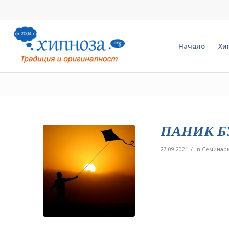
Начало
Хи
ПАНИК Б
/
27.09.2021
in
Семинар