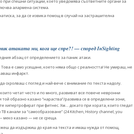
о при спешни ситуации, което уведомява съответните органи за
ключва алармена система.
 натиска, за да се извика помощ в случай на застрашителна
ник атаката ми, кога ще спре?! — според InSighting
едния абзац от определението за паник атаки.
 Това е само усещане, което няма общо с реалността! Не умираш, не
чаваш инфаркт.
а скролваш с поглед и най-вече с внимание по текста надолу.
които четат често и по много, развиват все повече невронни
и той образно казано “нараства”/развива се в определени зони,
те хипертрофират при фитнес. Хм… докато при хората, които гледат
ТВ канали за “самообразоване” (24 Kitchen, History channel, you
 — меко казано — не се среща.
ожеш да издържиш до края на текста и имаш нужда от помощ,
ка