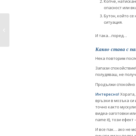
Копче, натискан
опасност или в
Бутон, който се
ситуация.
InSighting
Пътешествия в
И така…поред…
безкрая
Каквo става с па
Нека повторим посл
Запази спокойствие!
полудяваш, не полу
Продължи спокойно д
Интересно!
Хората, 
връзки в мозъка си 
точно както мускули
видеа-заготовки или 
name it), този ефект
И все пак… ако не м
винаги имаш подръ