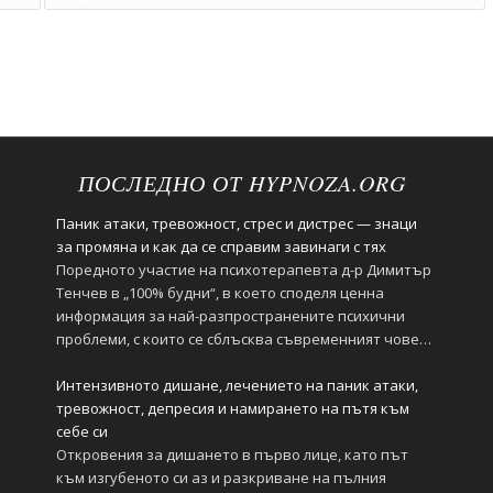
ПОСЛЕДНО ОТ HYPNOZA.ORG
Паник атаки, тревожност, стрес и дистрес — знаци
за промяна и как да се справим завинаги с тях
Поредното участие на психотерапевта д-р Димитър
Тенчев в „100% будни“, в което споделя ценна
информация за най-разпространените психични
проблеми, с които се сблъсква съвременният човек.
https://youtu.be/2hDHb0RKxnc
Интензивното дишане, лечението на паник атаки,
тревожност, депресия и намирането на пътя към
себе си
Откровения за дишането в първо лице, като път
към изгубеното си аз и разкриване на пълния