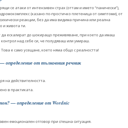
ящи се атаки от интензивен страх (оттам и името “панически”),
дромокомплекс (казано по-простичко плетеница от симптоми), от
сихически реакции, без да има видима причина или реална
о и живота ти.
т да ескалират до шокиращо преживяване, при което да имаш
 контрол над себе си, че полудяваш или умираш.
 Това е само усещане, което няма общо с реалността!
 — определение от тълковния речник
аря на действителността.
ено в практиката.
тон? — определение от Wordnic
бавен емоционален отговор при спешна ситуация.