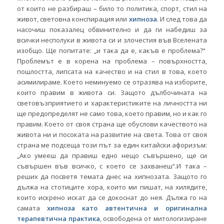
от които не разбираш – било то политика, спорт, стил на
живот, световна конспирация или
хипноза
. И след това да
насочиш показалец обвинително и да ги набедиш за
всички несполуки в живота си и злочестия във Вселената
изобщо. Ще попитате: „и така да е, какъв е проблема?“
Проблемът е в корена на проблема – повърхността,
пошлостта, липсата на качество и на стил в това, което
асимилираме. Което неминуемо се отразява на изборите,
които правим в живота си. Защото дълбочината на
световъзприятието и характеристиките на личността ни
ще предопределят не само това, което правим, но и как го
правим. Което от своя страна ще обуслови качеството на
живота ни и посоката на развитие на света. Това от своя
страна ме подсеща този път за един китайски афоризъм:
„Ако умееш да правиш едно нещо съвършено, ще си
съвършен във всичко, с което се захванеш“.И така –
реших да посветя темата днес на хипнозата. Защото го
дължа на стотиците хора, които ми пишат, на хилядите,
които искрено искат да се докоснат до нея. Дължа го на
самата
хипноза като автентична и оригинална
терапевтична практика
, освободена от митологизиране