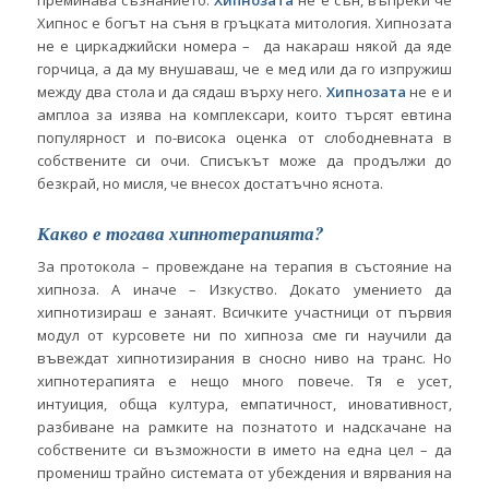
преминава съзнанието.
Хипнозата
не е сън, въпреки че
Хипнос е богът на съня в гръцката митология. Хипнозата
не е циркаджийски номера – да накараш някой да яде
горчица, а да му внушаваш, че е мед или да го изпружиш
между два стола и да сядаш върху него.
Хипнозата
не е и
амплоа за изява на комплексари, които търсят евтина
популярност и по-висока оценка от слободневната в
собствените си очи. Списъкът може да продължи до
безкрай, но мисля, че внесох достатъчно яснота.
Какво е тогава хипнотерапията?
За протокола – провеждане на терапия в състояние на
хипноза. А иначе – Изкуство. Докато умението да
хипнотизираш е занаят. Всичките участници от първия
модул от курсовете ни по хипноза сме ги научили да
въвеждат хипнотизирания в сносно ниво на транс. Но
хипнотерапията е нещо много повече. Тя е усет,
интуиция, обща култура, емпатичност, иновативност,
разбиване на рамките на познатото и надскачане на
собствените си възможности в името на една цел – да
промениш трайно системата от убеждения и вярвания на