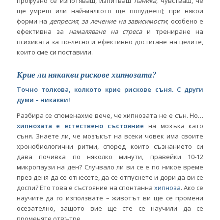
профузно се изпотяваш, изпитваш
паника
, чувстваш, че
ще умреш или най-малкото ще полудееш); при някои
форми на
депресия
;
за лечение на зависимости
; особено е
ефективна за
намаляване на стреса
и трениране на
психиката за по-лесно и ефективно достигане на целите,
които сме си поставили.
Крие ли някакви рискове хипнозата?
Точно толкова, колкото крие рискове съня. С други
думи – никакви!
Разбира се споменахме вече, че хипнозата не е сън. Но…
хипнозата е естествено състояние
на мозъка като
съня. Знаете ли, че мозъкът на всеки човек има своите
хронобиологични ритми, според които съзнанието си
дава почивка по няколко минути, правейки 10-12
микропаузи на ден? Случвало ли ви се е по никое време
през деня да се отнесете, да се отпуснете и дори да ви се
доспи? Ето това е състояние на спонтанна
хипноза
. Ако се
научите да го използвате – животът ви ще се промени
осезателно, защото вие ще сте се научили да се
променяте отвътре.