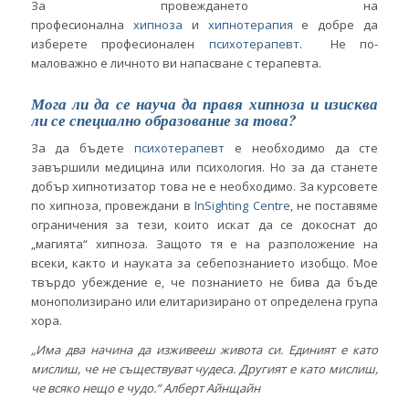
За провеждането на
професионална
хипноза
и
хипнотерапия
е добре да
изберете професионален
психотерапевт
. Не по-
маловажно е личното ви напасване с терапевта.
Мога ли да се науча да правя хипноза и изисква
ли се специално образование за това?
За да бъдете
психотерапевт
е необходимо да сте
завършили медицина или психология. Но за да станете
добър хипнотизатор това не е необходимо. За курсовете
по хипноза, провеждани в
InSighting Centre
, не поставяме
ограничения за тези, които искат да се докоснат до
„магията“ хипноза. Защото тя е на разположение на
всеки, както и науката за себепознанието изобщо. Мое
твърдо убеждение е, че познанието не бива да бъде
монополизирано или елитаризирано от определена група
хора.
„Има два начина да изживееш живота си. Единият е като
мислиш, че не съществуват чудеса. Другият е като мислиш,
че всяко нещо е чудо.“ Алберт Айнщайн