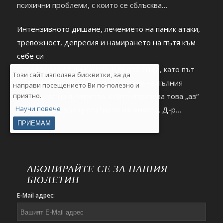
психични проблеми, с които се сблъсква
съвременният човек. https://youtu.be/2hDHb0RKxnc
Интензивното дишане, лечението на паник атаки,
тревожност, депресия и намирането на пътя към
себе си
Откровения за дишането в първо лице, като път
Този сайт използва бисквитки, за да
към изгубеното си аз и разкриване на пълния
направи посещението Ви по-полезно и
потенциал на личността, който изразява това „аз“
приятно.
Научи повече
като творец върху платното на живота. Д-р
Димитър Тенчев гостува на Деляна Маринова
ПРИЕМАМ
(Джуджи) в Healthy Lifestyle.
https://youtu.be/9m0Bdocz6A0
АБОНИРАЙТЕ СЕ ЗА НАШИЯ
БЮЛЕТИН
E-Mail адрес: