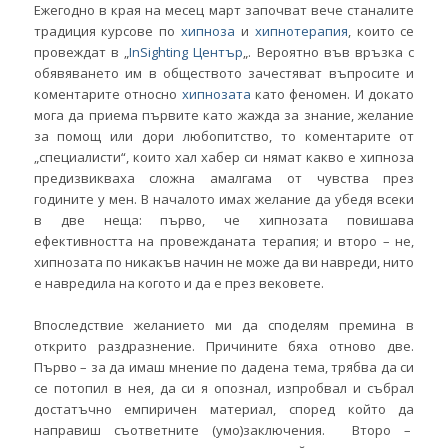
Ежегодно в края на месец март започват вече станалите
традиция курсове по
хипноза
и
хипнотерапия
, които се
провеждат в „
InSighting Център
„. Вероятно във връзка с
обявяването им в обществото зачестяват въпросите и
коментарите относно
хипнозата
като феномен. И докато
мога да приема първите като жажда за знание, желание
за помощ или дори любопитство, то коментарите от
„специалисти“, които хал хабер си нямат какво е хипноза
предизвикваха сложна амалгама от чувства през
годините у мен. В началото имах желание да убедя всеки
в две неща: първо, че хипнозата повишава
ефективността на провежданата терапия; и второ – не,
хипнозата по никакъв начин не може да ви навреди, нито
е навредила на когото и да е през вековете.
Впоследствие желанието ми да споделям премина в
открито раздразнение. Причините бяха отново две.
Първо – за да имаш мнение по дадена тема, трябва да си
се потопил в нея, да си я опознал, изпробвал и събрал
достатъчно емпиричен материал, според който да
направиш съответните (умо)заключения. Второ –