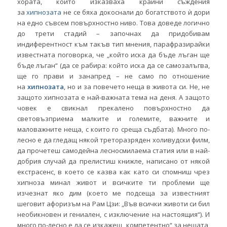
хората, които изказваха крайни съждения
за
хипнозата
не се бяха докоснали до богатството ѝ дори
на едно съвсем повърхностно ниво. Това доведе логично
до трети стадий – започнах да придобивам
индиферентност към такъв тип мнения, парафразирайки
известната поговорка, че „който иска да бъде лъган ще
бъде лъган“ (да се рабира: който иска да се самозалъгва,
ще го прави и занапред – не само по отношение
на
хипнозата
, но и за повечето неща в живота си. Не, не
защото хипнозата е най-важната тема на деня. А защото
човек е свикнал прекалено повърхностно да
световъзприема малките и големите, важните и
маловажните неща, с които го среща съдбата). Много по-
лесно е да гледащ някой треторазряден холивудски филм,
да прочетеш самодейна лесносмилаема статия или в най-
добрия случай да прелистиш книжле, написано от някой
екстрасенс, в което се казва как като си спомниш чрез
хипноза минал живот и всичките ти проблеми ще
изчезнат яко дим (което ме подсеща за известният
шеговит афоризъм на Рам Цзи: „Във всички животи си бил
необикновен и гениален, с изключение на настоящия“). И
много по-лесно е да се изкажеш „компетентно“ за нещата,