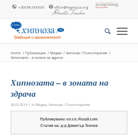
+359 89 XXXXXX
office@hypnoza.org
Home
/
Публикации
/
Медии
/
Хипноза / Психотерапия
/
Хипнозата – в зоната на здрача
Хипнозата – в зоната на
здрача
/
28.03.2014
in
Медии
,
Хипноза / Психотерапия
Публикувано: ел.сп. Rozali.com
Статия на: д-р Димитър Тенчев