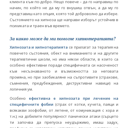
клиента към по-добро. Нещо повече – да го направиш по
начин, по който не да му го внушиш отвън, а да му го
представиш като опция, която той доброволно да избере.
Състоянието на хипноза ще направи изборът устойчив в
психиката и траен във времето.
За какво може да ми помогне хипнотерапията?
Хипнозата и хипнотерапията
се прилагат за терапия на
повечето състояния, обект на вниманието и на другите
терапевтични школи, но има някои области, в които са
особено ефективни поради специфичната си насоченост
към несъзнаваното и възможността за неговата
промяна, но при заобикаляне на съпротивите (страхове,
съмнения, предубеждения, деструктивни навици) на
логичния ум.
Особено
ефективна е хипнозата при лечение на
специфичните фобии
(страх от котки, кучета, паяци и
всякакви зоофобии, от летене, от комуникация с хора и
т.н.); на добилите популярност панически атаки (сърцето
ти започва да препуска неудържимо, имаш задух,