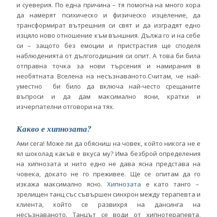
и суеверия. По една причина – тя помогна на много хора
да намерят психическо и физическо изцеление, да
трансформират вътрешния си свят и да изградят едно
изцяло ново отношение към външния. Дължа го и на себе
си – защото без емоции и пристрастия ще споделя
наблюденията от дългогодишния си опит. А това би била
отправна точка за нови търсения и намирания в
необятната Вселена на несъзнаваното.Считам, че най-
уместно би било да включа най-често срещаните
въпроси и да дам максимално ясни, кратки и
изчерпателни отговори на тях.
Какво е хипнозата?
Ами сега! Може ли да обясниш на човек, който никога не е
ял шоколад какъв е вкуса му? Има безброй определения
на хипнозата и нито едно не дава ясна представа на
човека, докато не го преживее. Ще се опитам да го
изкажа максимално ясно.
Хипнозата
е като танго –
зрелищен танц със съвършен синхрон между терапевта и
клиента, който се развихря на дансинга на
несъзнаваното. Танцът се води от хипнотерапевта,