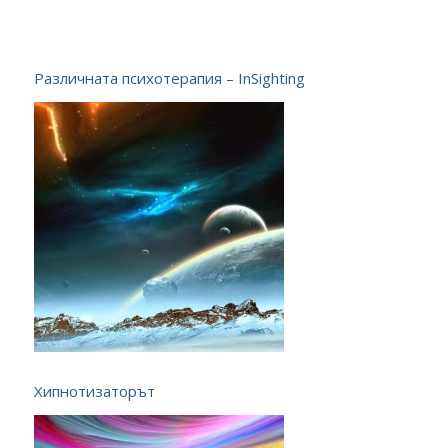
Различната психотерапия – InSighting
Хипнотизаторът