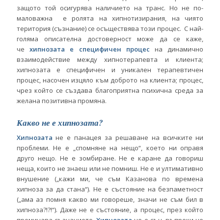
защото той осигурява наличието на транс. Но не по-
маловажна е ролята на хипнотизирания, на чиято
територия (съзнание) се осъществява този процес. С най-
голяма описателна достоверност може да се каже,
че
хипнозата е специфичен процес
на динамично
взаимодействие между хипнотерапевта и клиента;
хипнозата е специфичен и уникален терапевтичен
процес, насочен изцяло към доброто на клиента; процес,
чрез който се създава благоприятна психична среда за
желана позитивна промяна.
Какво не е хипнозата?
Хипнозата
не е панацея за решаване на всичките ни
проблеми. Не е „спомняне на нещо“, което ни оправя
друго нещо. Не е зомбиране. Не е каране да говориш
неща, които не знаеш или не помниш. Не е и ултимативно
внушение („кажи ми, че съм Казанова по времена
хипноза за да стана“). Не е състояние на безпаметност
(„ама аз помня какво ми говореше, значи не съм бил в
хипноза?!?!“). Даже не е състояние, а процес, през който