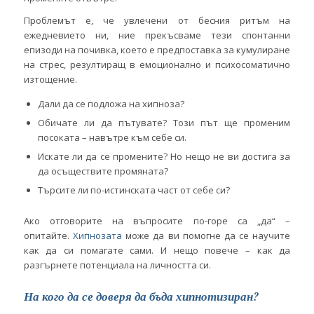
Проблемът е, че увлечени от бесния ритъм на
ежедневието ни, ние прекъсваме тези спонтанни
епизоди на почивка, което е предпоставка за кумулиране
на стрес, резултиращ в емоционално и психосоматично
изтощение.
Дали да се подложа на хипноза?
Обичате ли да пътувате? Този път ще променим
посоката – навътре към себе си.
Искате ли да се промените? Но нещо не ви достига за
да осъществите промяната?
Търсите ли по-истинската част от себе си?
Ако отговорите на въпросите по-горе са „да“ –
опитайте.
Хипнозата
може да ви помогне да се научите
как да си помагате сами. И нещо повече – как да
разгърнете потенциала на личността си.
На кого да се доверя да бъда хипнотизиран?