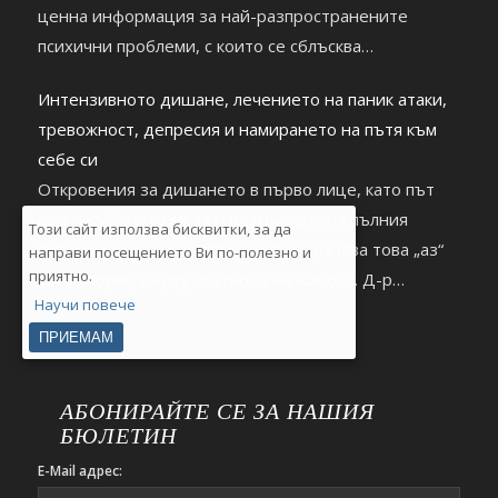
ценна информация за най-разпространените
психични проблеми, с които се сблъсква
съвременният човек. https://youtu.be/2hDHb0RKxnc
Интензивното дишане, лечението на паник атаки,
тревожност, депресия и намирането на пътя към
себе си
Откровения за дишането в първо лице, като път
към изгубеното си аз и разкриване на пълния
Този сайт използва бисквитки, за да
потенциал на личността, който изразява това „аз“
направи посещението Ви по-полезно и
приятно.
като творец върху платното на живота. Д-р
Научи повече
Димитър Тенчев гостува на Деляна Маринова
(Джуджи) в Healthy Lifestyle.
ПРИЕМАМ
https://youtu.be/9m0Bdocz6A0
АБОНИРАЙТЕ СЕ ЗА НАШИЯ
БЮЛЕТИН
E-Mail адрес: