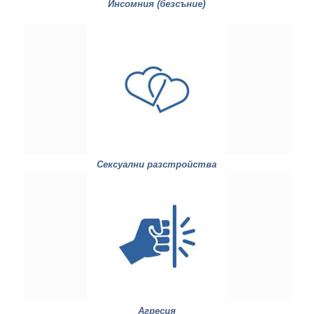
Инсомния (безсъние)
Сексуални разстройства
Aгресия