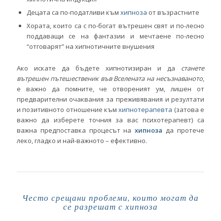
Децата са по-податливи към
хипноза
от възрастните
Хората, които са с по-богат вътрешен свят и по-лесно
поддаващи се на фантазии и мечтаене по-лесно
“отговарят” на хипнотичните внушения
Ако искате да бъдете хипнотизиран и да
станете
вътрешен пътешественик във Вселената на несъзнаваното
,
е важно да помните, че отвореният ум, лишен от
предварителни очаквания за преживявания и резултати
и позитивното отношение към
хипнотерапевта
(затова е
важно да изберете точния за вас психотерапевт) са
важна предпоставка процесът на
хипноза
да протече
леко, гладко и най-важното – ефективно.
Често срещани проблеми, които могат да
се разрешат с хипноза