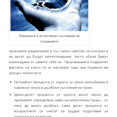
Хипнозата е естествено състояние на
съзнанието
прекалено рационални и със силно чувство за контрол и
не могат да бъдат хипнотизирани. Често обаче биват
изненадани от самите себе си. Проучванията подкрепят
фактите, на които те се натъкват още при първите им
срещи с хипнозата.
Петнайсет процента от хората са силно хипнобилни и
навлизат лесно в дълбоки състояния на транс
Деветдесет процента от хората могат лесно да
преживеят определено ниво на хипнотичен транс – от
леко до много дълбоко. Само десет процента от
възрастните се считат за трудно податливи за
хипнотична индукция