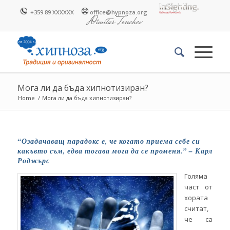
+359 89 XXXXXX
office@hypnoza.org
Мога ли да бъда хипнотизиран?
Home
/
Мога ли да бъда хипнотизиран?
“Озадачаващ парадокс е, че когато приема себе си
какъвто съм, едва тогава мога да се променя.” – Карл
Роджърс
Голяма
част от
хората
считат,
че са