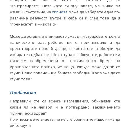
“контролирате”. Нито като си внушавате, че “нищо ви
няма”. В състояние на
хипноза
може да изберете една по-
различна реалност вътре в себе си и след това да я
“пренесете” в живота си.
Може да оставите в миналото ужасът и страховете, които
паническото разстройство ви е причинявало и да
пресътворите ново бъдеще, в което сте свободни да
избирате съдбата си. Ще пътувате, общувате, работите и
живеете необременени от психическото бреме на
ирационалната паника, че нещо някъде може да ви се
случи. Нещо повече – ще бъдете свободни! Как може да се
случи това?
Проблемът
Направили сте си всички изследвания, обикаляли сте
какви ли не лекари и е потвърдено заключението
“клинически здрав”.
Логически вече знаете, че не сте болни и че нищо няма да
ви се случи.