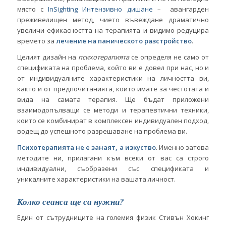
място с
InSighting Интензивно дишане
– авангарден
преживелищен метод, чието въвеждане драматично
увеличи ефикасността на терапията и видимо редуцира
времето за
лечение на паническото разстройство
.
Целият дизайн на
психотерапията
се определя не само от
спецификата на проблема, който ви е довел при нас, но и
от индивидуалните характеристики на личността ви,
както и от предпочитанията, които имате за честотата и
вида на самата терапия. Ще бъдат приложени
взаимодопълващи се методи и терапевтични техники,
които се комбинират в комплексен индивидуален подход,
водещ до успешното разрешаване на проблема ви.
Психотерапията не е занаят, а изкуство
. Именно затова
методите ни, прилагани към всеки от вас са строго
индивидуални, съобразени със спецификата и
уникалните характеристики на вашата личност.
Колко сеанса ще са нужни?
Един от сътрудниците на големия физик Стивън Хокинг