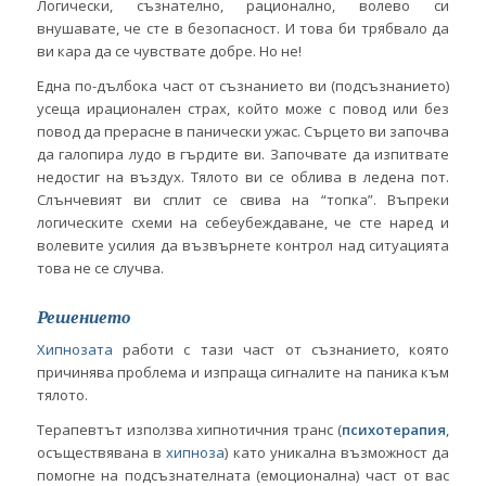
Логически, съзнателно, рационално, волево си
внушавате, че сте в безопасност. И това би трябвало да
ви кара да се чувствате добре. Но не!
Една по-дълбока част от съзнанието ви (подсъзнанието)
усеща ирационален страх, който може с повод или без
повод да прерасне в панически ужас. Сърцето ви започва
да галопира лудо в гърдите ви. Започвате да изпитвате
недостиг на въздух. Тялото ви се облива в ледена пот.
Слънчевият ви сплит се свива на “топка”. Въпреки
логическите схеми на себеубеждаване, че сте наред и
волевите усилия да възвърнете контрол над ситуацията
това не се случва.
Решението
Хипнозата
работи с тази част от съзнанието, която
причинява проблема и изпраща сигналите на паника към
тялото.
Терапевтът използва хипнотичния транс (
психотерапия
,
осъществявана в
хипноза
) като уникална възможност да
помогне на подсъзнателната (емоционална) част от вас