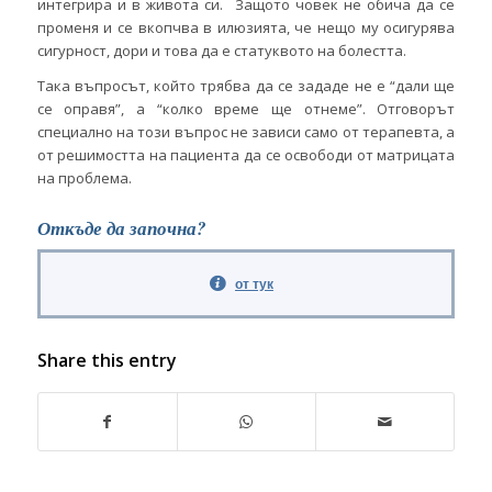
интегрира и в живота си. Защото човек не обича да се
променя и се вкопчва в илюзията, че нещо му осигурява
сигурност, дори и това да е статуквото на болестта.
Така въпросът, който трябва да се зададе не е “дали ще
се оправя”, а “колко време ще отнеме”. Отговорът
специално на този въпрос не зависи само от терапевта, а
от решимостта на пациента да се освободи от матрицата
на проблема.
Откъде да започна?
от тук
Share this entry