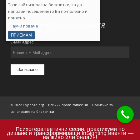
(Джуджи) в Healthy Lifestyle.
Този сайт използва бисквитки, за да
направи посещението Ви по-полезно и
https://youtu.be/9m0Bdocz6A0
приятно.
АБОНИРАЙТЕ СЕ ЗА НАШИЯ
Научи повече
БЮЛЕТИН
ПРИЕМАМ
E-Mail адрес:
© 2022 Hypnoza.org | Всички права запазени |
Политика за
използване на бисквитки
Психотерапевтични сесии, практикуми по
дишане и трансформиращи InSighting ивенти —
на живо или онлайн!