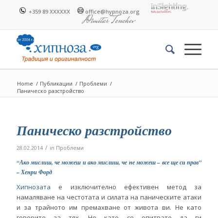
+359 89 XXXXXX
office@hypnoza.org
Home
/
Публикации
/
Проблеми
/
Паническо разстройство
Паническо разстройство
/
28.02.2014
in
Проблеми
“Ако мислиш, че можеш и ако мислиш, че не можеш – все ще си прав”
– Хенри Форд
Хипнозата
е изключително ефективен метод за
намаляване на честотата и силата на паническите атаки
и за трайното им премахване от живота ви. Не като
говорите за тях. Не като се опитвате да ги