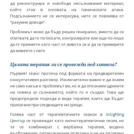
да реконструира и освободи несъзнавания материал,
който стои в основата на паническите атаки.
Подсъзнанието не се интересува, нито се повлиява от
“разумни доводи”.
Проблемът може да бъде решен генерално, вместо да се
опитвате да го потискате, контролирате или още по-лошо
да го приемете като част от живота си и да се примирите
да живеете с него.
Цялата терапия ли се провежда под хипноза?
Първият сеанс протича под формата на предварителен
консултативен разговор. Изключително важно е да знаем
не само какъв е проблемът ви, но и да опознаем щрихите
на човека (и съзнанието), който го е създал. Това ще
предопредели подхода и вида терапия, които ще бъдат
прилагани при следващите ни срещи.
Голяма част от терапевтичните сеанси в
InSighting
Център
се провеждат като хипнотерапевтични сесии, но
те се комбинират с вербална терапия, водено
въображение, релаксационни практики и не на последно