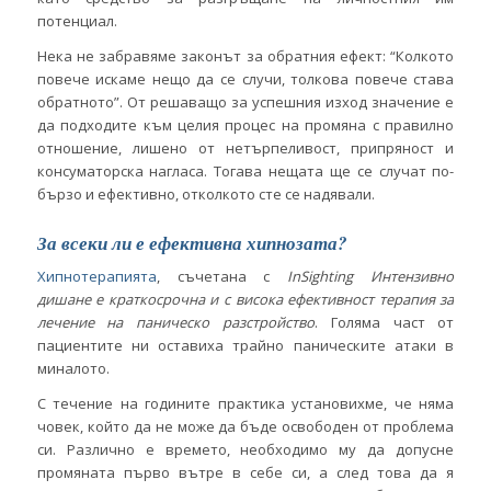
потенциал.
Нека не забравяме законът за обратния ефект: “Колкото
повече искаме нещо да се случи, толкова повече става
обратното”. От решаващо за успешния изход значение е
да подходите към целия процес на промяна с правилно
отношение, лишено от нетърпеливост, припряност и
консуматорска нагласа. Тогава нещата ще се случат по-
бързо и ефективно, отколкото сте се надявали.
За всеки ли е ефективна хипнозата?
Хипнотерапията
, съчетана с
InSighting Интензивно
дишане е краткосрочна и с висока ефективност терапия за
лечение на паническо разстройство
. Голяма част от
пациентите ни оставиха трайно паническите атаки в
миналото.
С течение на годините практика установихме, че няма
човек, който да не може да бъде освободен от проблема
си. Различно е времето, необходимо му да допусне
промяната първо вътре в себе си, а след това да я