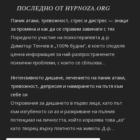
ПОСЛЕДНО ОТ HYPNOZA.ORG
Паник атаки, тревожност, стрес и дистрес — знаци
за промяна и как да се справим завинаги с тях
Поредното участие на психотерапевта д-р
Димитър Тенчев в „100% будни“, в което споделя
ценна информация за най-разпространените
психични проблеми, с които се сблъсква
съвременният човек. https://youtu.be/2hDHb0RKxnc
Интензивното дишане, лечението на паник атаки,
тревожност, депресия и намирането на пътя към
себе си
Откровения за дишането в първо лице, като път
към изгубеното си аз и разкриване на пълния
потенциал на личността, който изразява това „аз“
като творец върху платното на живота. Д-р
Димитър Тенчев гостува на Деляна Маринова