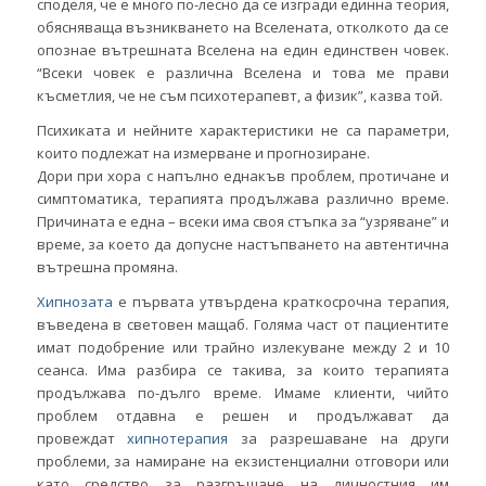
споделя, че е много по-лесно да се изгради единна теория,
обясняваща възникването на Вселената, отколкото да се
опознае вътрешната Вселена на един единствен човек.
“Всеки човек е различна Вселена и това ме прави
късметлия, че не съм психотерапевт, а физик”, казва той.
Психиката и нейните характеристики не са параметри,
които подлежат на измерване и прогнозиране.
Дори при хора с напълно еднакъв проблем, протичане и
симптоматика, терапията продължава различно време.
Причината е една – всеки има своя стъпка за “узряване” и
време, за което да допусне настъпването на автентична
вътрешна промяна.
Хипнозата
е първата утвърдена краткосрочна терапия,
въведена в световен мащаб. Голяма част от пациентите
имат подобрение или трайно излекуване между 2 и 10
сеанса. Има разбира се такива, за които терапията
продължава по-дълго време. Имаме клиенти, чийто
проблем отдавна е решен и продължават да
провеждат
хипнотерапия
за разрешаване на други
проблеми, за намиране на екзистенциални отговори или
като средство за разгръщане на личностния им