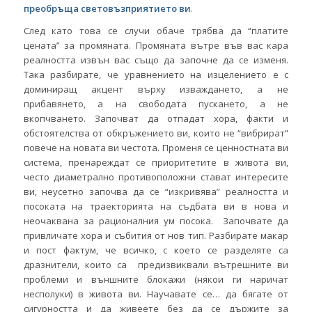
преобръща световъзприятието ви
.
След като това се случи обаче трябва да “платите
цената” за промяната. Промяната вътре във вас кара
реалността извън вас също да започне да се изменя.
Така разбирате, че уравнението на изцелението е с
доминиращ акцент върху изваждането, а не
прибавянето, а на свободата пускането, а не
вкопчването. Започват да отпадат хора, факти и
обстоятелства от обкръжението ви, които не “вибрират”
повече на новата ви честота. Променя се ценностната ви
система, пренареждат се приоритетите в живота ви,
често диаметрално противоположни стават интересите
ви, неусетно започва да се “изкривява” реалността и
посоката на траекторията на съдбата ви в нова и
неочаквана за рационалния ум посока. Започвате да
привличате хора и събития от нов тип. Разбирате макар
и пост фактум, че всичко, с което се разделяте са
дразнители, които са предизвиквали вътрешните ви
проблеми и външните блокажи (някои ги наричат
несполуки) в живота ви. Научавате се… да бягате от
сигурността и да живеете без да се държите за