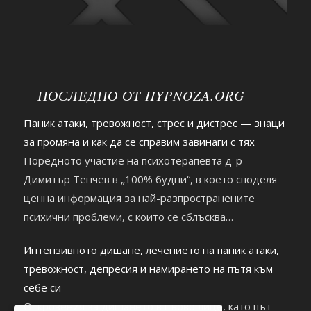
ПОСЛЕДНО ОТ HYPNOZA.ORG
Паник атаки, тревожност, стрес и дистрес — знаци
за промяна и как да се справим завинаги с тях
Поредното участие на психотерапевта д-р
Димитър Тенчев в „100% будни“, в което споделя
ценна информация за най-разпространените
психични проблеми, с които се сблъсква
съвременният човек. https://youtu.be/2hDHb0RKxnc
Интензивното дишане, лечението на паник атаки,
тревожност, депресия и намирането на пътя към
себе си
Откровения за дишането в първо лице, като път