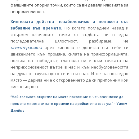
фалшивите опорни точки, които са ви давали илюзията за
непроменливост.
Хипнозата действа незабележимо и понякога със
забавяне във времето.
Но когато погледнем назад и
свържем ключовите точки от съдбата ни в една
последователна цялостност, разбираме, че
психотерапията
чрез хипноза е донесла със себе си
движението към промяна, силата на трансформацията,
полъха на свободата; тласнала ни е към точката на
неприкосновеност вътре в нас и към необусловеността
на духа от случващото се извън нас. И не на последно
място — дарила ни е с откровението да си припомним кои
сме всъщност.
“Най-голямото откритие на моето поколение е, че човек може да
промени живота си като промени настройките на своя ум.” – Уилям
Джеймс