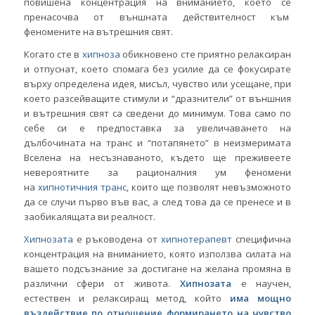
повишена концентрация на вниманието, което се
пренасочва от външната действителност към
феномените на вътрешния свят.
Когато сте в
хипноза
обикновено сте приятно релаксиран
и отпуснат, което спомага без усилие да се фокусирате
върху определена идея, мисъл, чувство или усещане, при
което разсейващите стимули и “дразнители” от външния
и вътрешния свят са сведени до минимум. Това само по
себе си е предпоставка за увеличаването на
дълбочината на транс и “потапянето” в неизмеримата
Вселена на несъзнаваното, където ще преживеете
невероятните за рационалния ум феномени
на
хипнотичния транс
, които ще позволят невъзможното
да се случи първо във вас, а след това да се пренесе и в
заобикалящата ви реалност.
Хипнозата
е ръководена от
хипнотерапевт
специфична
концентрация на вниманието, която използва силата на
вашето подсъзнание за достигане на желана промяна в
различни сфери от живота.
Хипнозата
е научен,
естествен и релаксиращ метод, който
има мощно
въздействие по отношение формирането на чувство