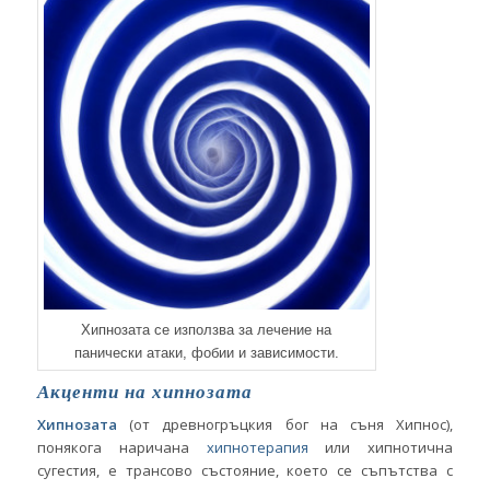
Хипнозата се използва за лечение на
панически атаки, фобии и зависимости.
Акценти на хипнозата
Хипнозата
(от древногръцкия бог на съня Хипнос),
понякога наричана
хипнотерапия
или хипнотична
сугестия, е трансово състояние, което се съпътства с