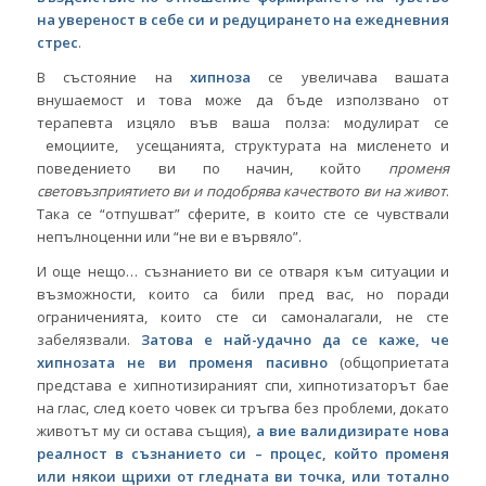
на увереност в себе си и редуцирането на ежедневния
стрес
.
В състояние на
хипноза
се увеличава вашата
внушаемост и това може да бъде използвано от
терапевта изцяло във ваша полза: модулират се
емоциите, усещанията, структурата на мисленето и
поведението ви по начин, който
променя
световъзприятието ви и подобрява качеството ви на живот
.
Така се “отпушват” сферите, в които сте се чувствали
непълноценни или “не ви е вървяло”.
И още нещо… съзнанието ви се отваря към ситуации и
възможности, които са били пред вас, но поради
ограниченията, които сте си самоналагали, не сте
забелязвали.
Затова е най-удачно да се каже, че
хипнозата не ви променя пасивно
(общоприетата
представа е хипнотизираният спи, хипнотизаторът бае
на глас, след което човек си тръгва без проблеми, докато
животът му си остава същия)
, а вие валидизирате нова
реалност в съзнанието си – процес, който променя
или някои щрихи от гледната ви точка, или тотално