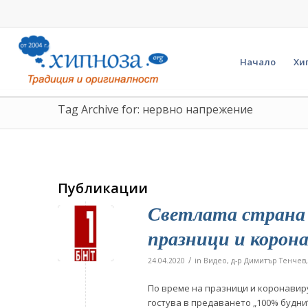
Начало
Хи
Tag Archive for: нервно напрежение
Публикации
Светлата страна 
празници и корона
/
24.04.2020
in
Видео
,
д-р Димитър Тенчев
По време на празници и коронавиру
гостува в предаването „100% будни“