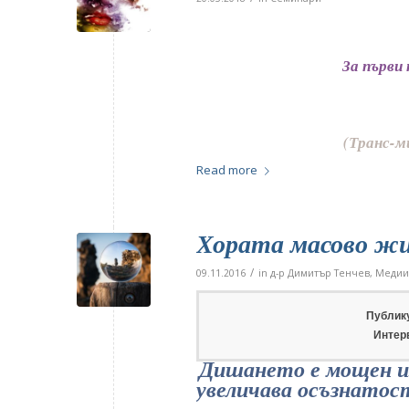
За първи
(Транс-м
Read more
Хората масово ж
/
09.11.2016
in
д-р Димитър Тенчев
,
Медии
Публику
Интер
Дишането е мощен и
увеличава осъзнатос