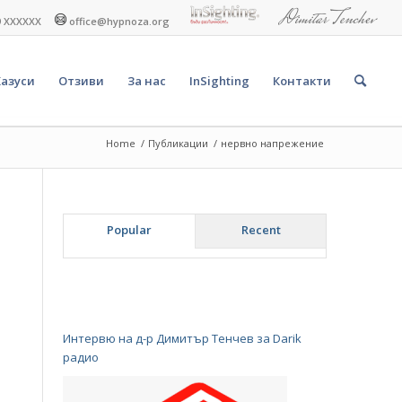
9 XXXXXX
office@hypnoza.org
Казуси
Отзиви
За нас
InSighting
Контакти
Home
/
Публикации
/
нервно напрежение
Popular
Recent
Интервю на д-р Димитър Тенчев за Darik
радио