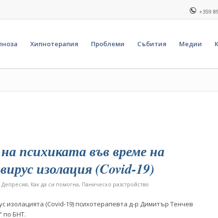
+359 8
пноза
Хипнотерапия
Проблеми
Събития
Медии
на психиката във време на
вирус изолация (Covid-19)
,
Депресия
,
Как да си помогна
,
Паническо разстройство
с изолацията (Covid-19) психотерапевта д-р Димитър Тенчев
 по БНТ.