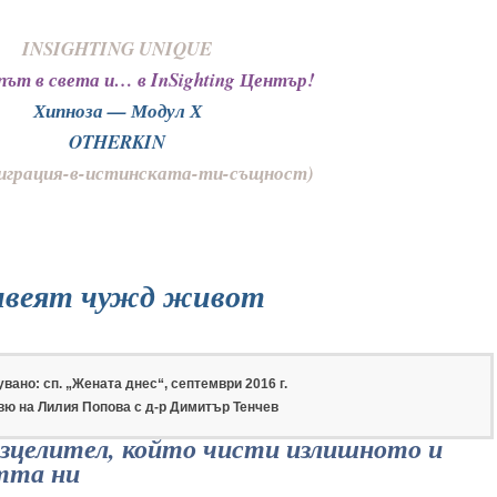
INSIGHTING UNIQUE
 път в света и… в InSighting Център!
Хипноза — Модул Х
OTHERKIN
играция-в-истинската-ти-същност)
ивеят чужд живот
вано: сп. „Жената днес“, септември 2016 г.
вю на Лилия Попова с д-р Димитър Тенчев
зцелител, който чисти излишното
и
тта ни