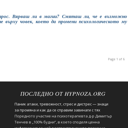
прос. Вярваш ли в магии? Смяташ ли, че е възможно
ие върху човек, което да промени психологическото му
Page 1 of 6
ПОСЛЕДНО ОТ HYPNOZA.ORG
Паник атаки, тревожност, стрес и дистрес — знаци
за промяна и как да се справим завинаги с тях
Поредното участие на психотерапевта д-р Димитър
Тенчев в „100% будни“, в което споделя ценна
информация за най-разпространените психични