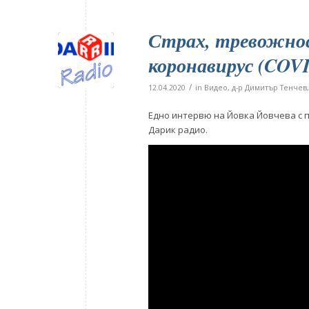
Страх, тревожнос
коронавирус (COVI
/
12.04.2020
in
Видео
,
д-р Димитър Тенчев
Едно интервю на Йовка Йовчева с 
Дарик радио.