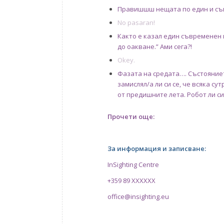
Правишшш нещата по един и съ
No pasaran!
Както е казал един съвременен 
до оакване.” Ами сега?!
Okey.
Фазата на средата…. Състояние
замислял/а ли си се, че всяка су
от предишните лета. Робот ли си
Прочети още:
За информация и записване:
InSighting Centre
+359 89 XXXXXX
office@insighting.eu