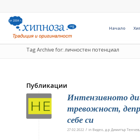
Начало
Хи
Tag Archive for: личностен потенциал
Публикации
Интензивното диш
тревожност, депр
себе си
/
27.02.2022
in
Видео
,
д-р Димитър Тенчев