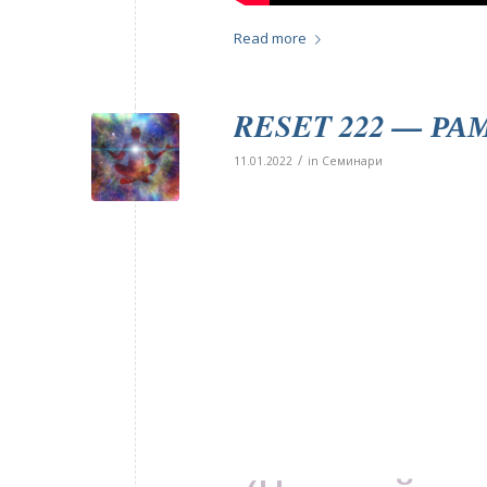
Read more
RESET 222 — РА
/
11.01.2022
in
Семинари