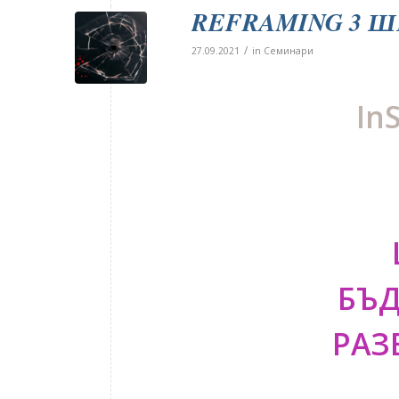
REFRAMING 3 Ш
/
27.09.2021
in
Семинари
In
БЪ
РАЗ