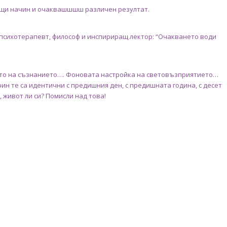
щи начин и очаквашшшш различен резултат.
психотерапевт, философ и инспириращ лектор: “Очакването води
то на съзнанието…. Фоновата настройка на световъзприятието…
трин те са идентични с предишния ден, с предишната година, с десет
, живот ли си? Помисли над това!