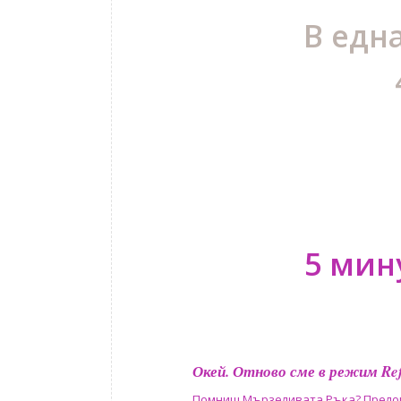
В едн
5 мин
Окей. Отново сме в режим Re
Помниш Мързеливата Ръка? Преломн