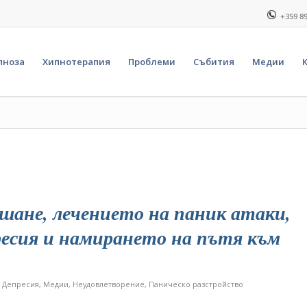
+359 8
пноза
Хипнотерапия
Проблеми
Събития
Медии
ане, лечението на паник атаки,
есия и намирането на пътя към
,
Депресия
,
Медии
,
Неудовлетворение
,
Паническо разстройство