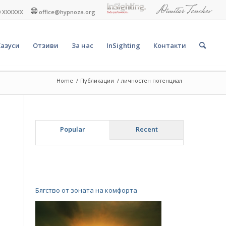
9 XXXXXX
office@hypnoza.org
Казуси
Отзиви
За нас
InSighting
Контакти
Home
/
Публикации
/
личностен потенциал
Popular
Recent
Бягство от зоната на комфорта