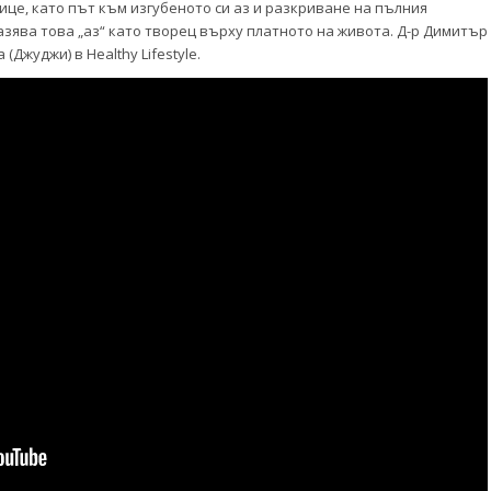
це, като път към изгубеното си аз и разкриване на пълния
азява това „аз“ като творец върху платното на живота. Д-р Димитър
Джуджи) в Healthy Lifestyle.