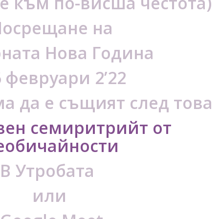
е към по-висша честота)
Посрещане на
ната Нова Година
6 февруари 2’22
а да е същият след това
вен семиритрийт от
еобичайности
В Утробата
или