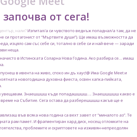
Google Meet
 започва от сега!
 център, нали?
Изпитал/а си чувството веднъж попаднал/а там, да не
 не си протагонист от “Мъртвите души”). Ще имаш възможността да
еда, изцяло сам със себе си, тотално в себе си и най-вече — заради
бави неща.
начисто в Истинската Соларна Нова Година. Ако разбира се… имаш
а.
 пуснеш в ивента на живо, споко ин дъ хаус!@ Има Google Meet и
роятната новогодишна духовна фиеста, освен хапка-пийката,
.
или увещавам. Знаешшшш къде попадашшшш…. Знаешшшшш какво е
о време на Събитие. Сега остава да разберешшшш какъв ще е
навлизаш във всяка нова година са вехт завет от “миналото аз”. Те
ната рам памет. И фрагментиран хард диск, носещ отломките на
стоятелства, проблемите и скриптовете на изживян-непреодолян