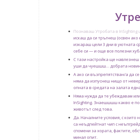
Утре
Познаваш Утробата в InSighting
искаш да си тръгнеш (освен ако
изкараш цели 3 дни в уютната ср
себе си — и още все полезни ху
С тази настройка ще навлезнеш 
уши да чуешшш… добрата новин
А ако си възпрепятстван/а да се
няма да изпуснеш нищо от неве
опната в средата на залата една
Няма нужда да те убеждавам 
InSighting. Знаешшшш какво е п
животът след това.
Да. Началните условия, с които 
са неъдпейтнат чип с неъпгрейд
спомени за хората, фактите, об
минал опит.