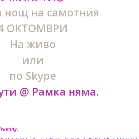
а нощ на самотния
4 ОКТОМВРИ
На живо
или
по Skype
ути @ Рамка няма.
framing.
а практика. Достатъчно е да владееш едно пръстче от ръката си,