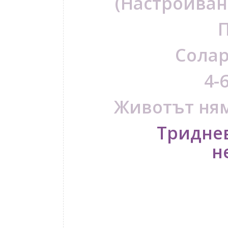
(Настройван
Солар
4-
Животът ням
Тридне
н