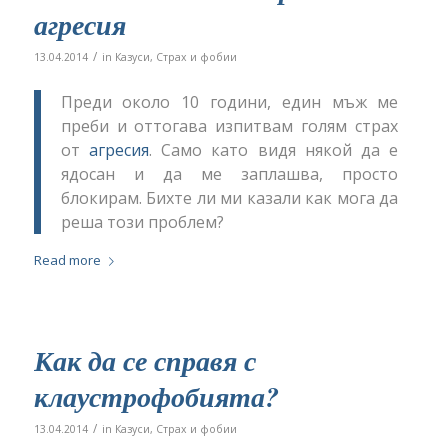
агресия
/
13.04.2014
in
Казуси
,
Страх и фобии
Преди около 10 години, един мъж ме
преби и оттогава изпитвам голям страх
от
агресия
. Само като видя някой да е
ядосан и да ме заплашва, просто
блокирам. Бихте ли ми казали как мога да
реша този проблем?
Read more
Как да се справя с
клаустрофобията?
/
13.04.2014
in
Казуси
,
Страх и фобии