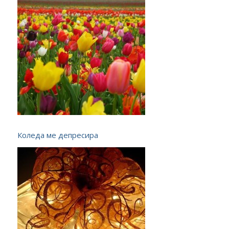
Коледа ме депресира