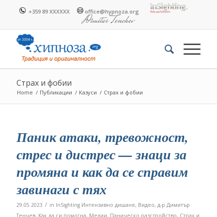
+359 89 XXXXXX
office@hypnoza.org
Страх и фобии
Home
/
Публикации
/
Казуси
/
Страх и фобии
Паник атаки, тревожност,
стрес и дистрес — знаци за
промяна и как да се справим
завинаги с тях
/
29.05.2023
in
InSighting Интензивно дишане
,
Видео
,
д-р Димитър
Тенчев
,
Как да си помогна
,
Медии
,
Паническо разстройство
,
Страх и