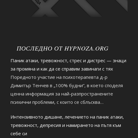
ПОСЛЕДНО ОТ HYPNOZA.ORG
Паник атаки, тревожност, стрес и дистрес — знаци
за промяна и как да се справим завинаги с тях
Поредното участие на психотерапевта д-р
Димитър Тенчев в „100% будни“, в което споделя
ценна информация за най-разпространените
психични проблеми, с които се сблъсква
съвременният човек. https://youtu.be/2hDHb0RKxnc
Интензивното дишане, лечението на паник атаки,
тревожност, депресия и намирането на пътя към
себе си