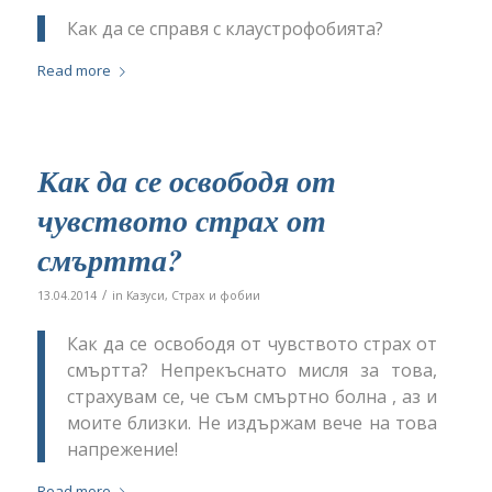
Как да се справя с клаустрофобията?
Read more
Как да се освободя от
чувството страх от
смъртта?
/
13.04.2014
in
Казуси
,
Страх и фобии
Как да се освободя от чувството страх от
смъртта? Непрекъснато мисля за това,
страхувам се, че съм смъртно болна , аз и
моите близки. Не издържам вече на това
напрежение!
Read more