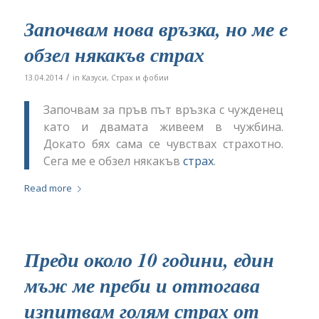
Започвам нова връзка, но ме е
обзел някакъв страх
/
13.04.2014
in
Казуси
,
Страх и фобии
Започвам за пръв път връзка с чужденец
като и двамата живеем в чужбина.
Докато бях сама се чувствах страхотно.
Сега ме е обзел някакъв
страх
.
Read more
Преди около 10 години, един
мъж ме преби и оттогава
изпитвам голям страх от