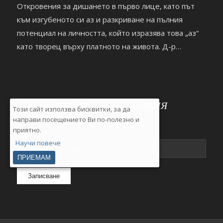
Откровения за дишането в първо лице, като път
към изгубеното си аз и разкриване на пълния
потенциал на личността, който изразява това „аз“
като творец върху платното на живота. Д-р
Димитър Тенчев гостува на Деляна Маринова
(Джуджи) в Healthy Lifestyle.
https://youtu.be/9m0Bdocz6A0
АБОНИРАЙТЕ СЕ ЗА НАШИЯ
Този сайт използва бисквитки, за да
БЮЛЕТИН
направи посещението Ви по-полезно и
приятно.
E-Mail адрес:
Научи повече
ПРИЕМАМ