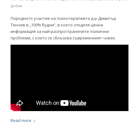
фобии
Поредното участие на психотерапевта д-р Димитър
Тенчев в „100% будни“, в което споделя ценна
информация за най-разпространените психични
проблеми, с които се сблъсква съвременният човек.
Read more