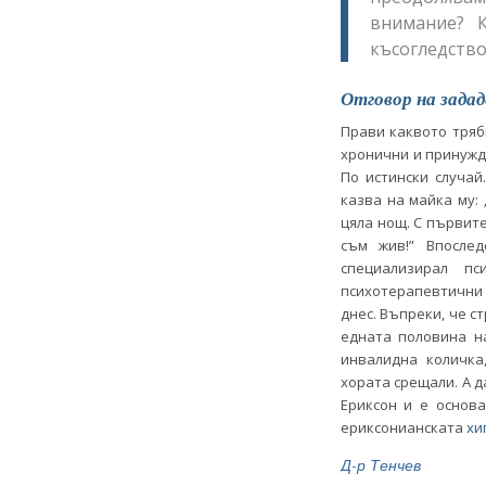
внимание? 
късогледство
Отговор на задад
Прави каквото трябв
хронични и принужда
По истински случай
казва на майка му:
цяла нощ. С първит
съм жив!” Впосле
специализирал пс
психотерапевтични ш
днес. Въпреки, че с
едната половина на
инвалидна количка
хората срещали. А д
Ериксон и е основ
ериксонианската
хи
Д-р Тенчев