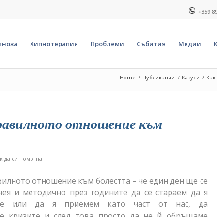
+359 8
пноза
Хипнотерапия
Проблеми
Събития
Медии
Home
/
Публикации
/
Казуси
/
Как
правилното отношение към
к да си помогна
вилното отношение към болестта – че един ден ще се
нея и методично през годините да се стараем да я
ме или да я приемем като част от нас, да
е кризите и след това просто да не й обръщаме