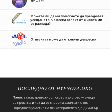
Дишай!
Можете ли да ми помогнете да преодолея
я
усещането, че всеки аспект от живота ми
се разпада?
Отпуската може да отключи депресия
ПОСЛЕДНО ОТ HYPNOZA.ORG
Паник атаки, тревожност, стрес и дистрес — знаци
за промяна и как да се справим завинаги с тях
Поредното участие на психотерапевта д-р Димитър