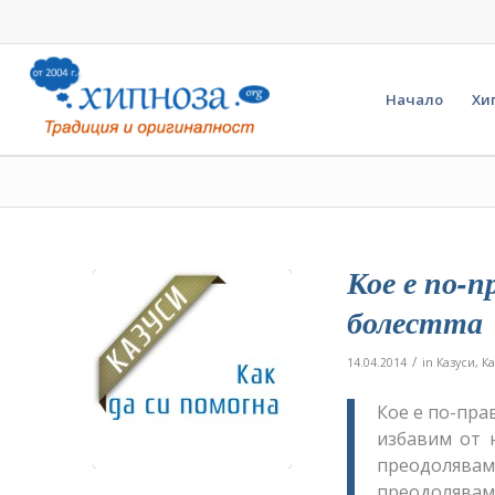
Начало
Хи
Кое е по-
болестта
/
14.04.2014
in
Казуси
,
Ка
Кое е по-пра
избавим от 
преодолява
преодолявам