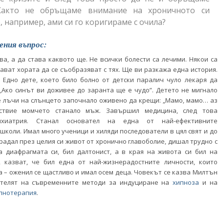
Както не обръщаме внимание на хроничното си
, например, ами си го коригираме с очила?
ения въпрос:
а, а да става каквото ще. Не всички болести са лечими. Някои са
ват хората да се съобразяват с тях. Ще ви разкажа една история.
. Едно дете, което било болно от детски паралич чуло лекаря да
 „Ако синът ви доживее до заранта ще е чудо”. Детето не мигнало
е лъчи на слънцето започнало оживено да крещи: „Мамо, мамо… аз
дствие момчето станало мъж. Завършил медицина, след това
ихиатрия. Станал основател на една от най-ефективните
коли. Имал много ученици и хиляди последователи в цял свят и до
традал през целия си живот от хронично главоболие, дишал трудно с
 диафрагмата си, бил далтонист, а в края на живота си бил на
, казват, че бил една от най-жизнерадостните личности, които
а – оженил се щастливо и имал осем деца. Човекът се казва Милтън
ателят на съвременните методи за индуциране на
хипноза
и на
пнотерапия
.