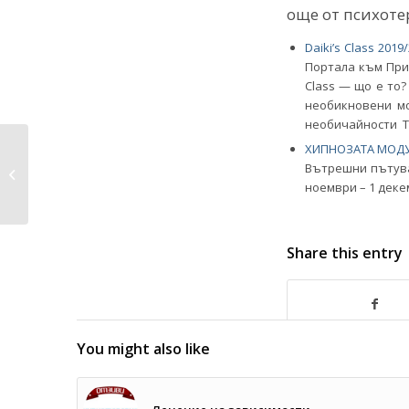
още от психоте
Daiki’s Class 2019
Портала към Прин
Class — що е то
необикновени мо
необичайности Т
ХИПНОЗАTA МОДУ
Как по-лесно да
Вътрешни пътува
понеса самотата си?
ноември – 1 деке
Share this entry
You might also like