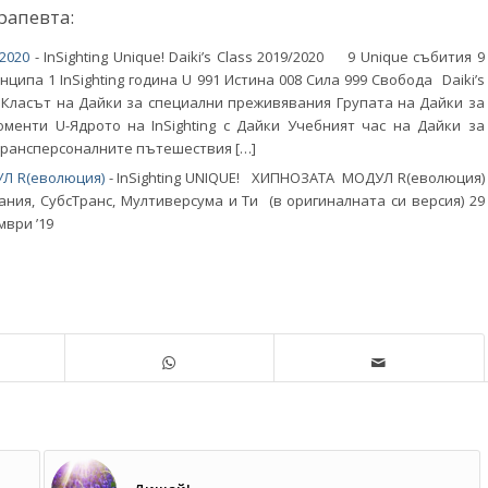
рапевта:
/2020
-
InSighting Unique! Daiki’s Class 2019/2020 9 Unique събития 9
ципа 1 InSighting година U 991 Истина 008 Сила 999 Свобода Daiki’s
? Класът на Дайки за специални преживявания Групата на Дайки за
менти U-Ядрото на InSighting с Дайки Учебният час на Дайки за
рансперсоналните пътешествия […]
Л R(еволюция)
-
InSighting UNIQUE! ХИПНОЗАTA МОДУЛ R(еволюция)
ния, СубсТранс, Мултиверсума и Ти (в оригиналната си версия) 29
мври ’19