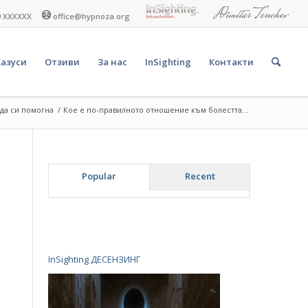
9 XXXXXX
office@hypnoza.org
Казуси
Отзиви
За нас
InSighting
Контакти
 да си помогна
/
Кое е по-правилното отношение към болестта...
Popular
Recent
InSighting ДЕСЕНЗИНГ