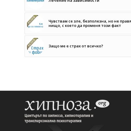
Лечение на зависимости
Чувствам се зле, безполезна, но не прав
нищо, с което да променя този факт
Защо ме е страх от всичко?